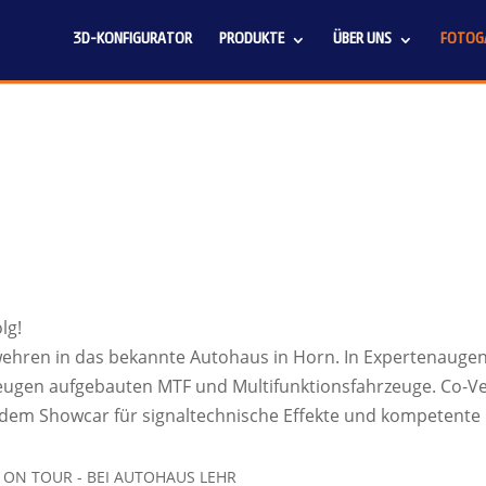
3D-KONFIGURATOR
PRODUKTE
ÜBER UNS
FOTOGA
lg!
ehren in das bekannte Autohaus in Horn. In Expertenaug
zeugen aufgebauten MTF und Multifunktionsfahrzeuge. Co-Ver
dem Showcar für signaltechnische Effekte und kompetente
T ON TOUR - BEI AUTOHAUS LEHR