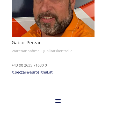
Gabor Peczar
Warenannahme, Qualitätskontrolle
+43 (0) 2635 71630 0
g.peczar@eurosignal.at