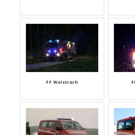
FF Weistrach
F