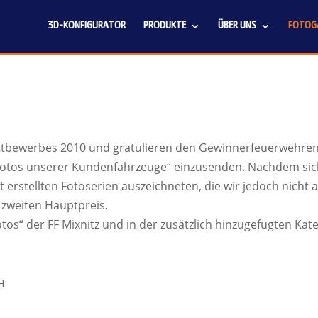
3D-KONFIGURATOR
PRODUKTE
ÜBER UNS
FOTOGA
ttbewerbes 2010 und gratulieren den Gewinnerfeuerwehren
zfotos unserer Kundenfahrzeuge“ einzusenden. Nachdem sic
stellten Fotoserien auszeichneten, die wir jedoch nicht al
 zweiten Hauptpreis.
otos“ der FF Mixnitz und in der zusätzlich hinzugefügten Kat
H