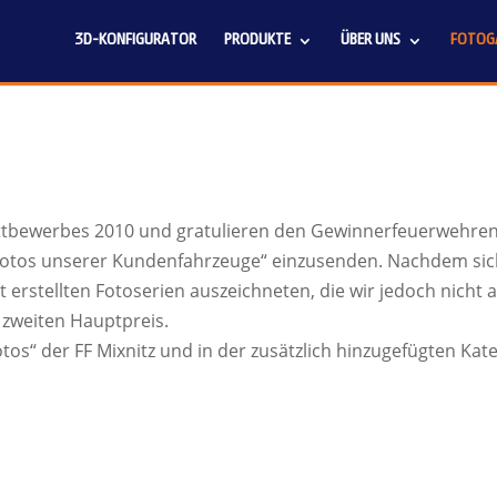
3D-KONFIGURATOR
PRODUKTE
ÜBER UNS
FOTOGA
ttbewerbes 2010 und gratulieren den Gewinnerfeuerwehren
zfotos unserer Kundenfahrzeuge“ einzusenden. Nachdem sic
stellten Fotoserien auszeichneten, die wir jedoch nicht al
 zweiten Hauptpreis.
otos“ der FF Mixnitz und in der zusätzlich hinzugefügten Kat