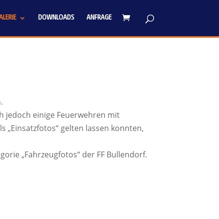
LERIE
DOWNLOADS
ANFRAGE
.
h jedoch einige Feuerwehren mit
s „Einsatzfotos“ gelten lassen konnten,
egorie „Fahrzeugfotos“ der FF Bullendorf.