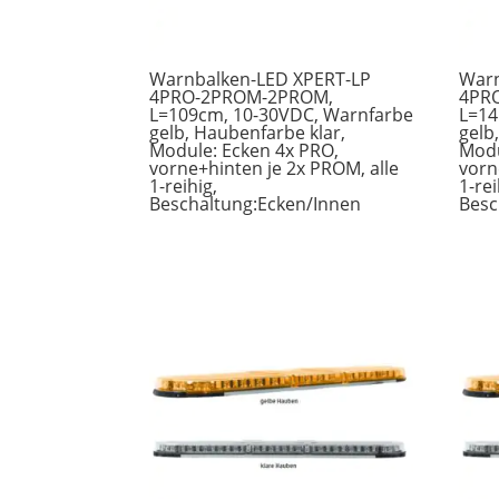
Warnbalken-LED XPERT-LP
Warn
4PRO-2PROM-2PROM,
4PR
L=109cm, 10-30VDC, Warnfarbe
L=14
gelb, Haubenfarbe klar,
gelb
Module: Ecken 4x PRO,
Modu
vorne+hinten je 2x PROM, alle
vorn
1-reihig,
1-rei
Beschaltung:Ecken/Innen
Besc