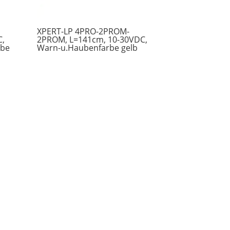
XPERT-LP 4PRO-2PROM-
C,
2PROM, L=141cm, 10-30VDC,
rbe
Warn-u.Haubenfarbe gelb