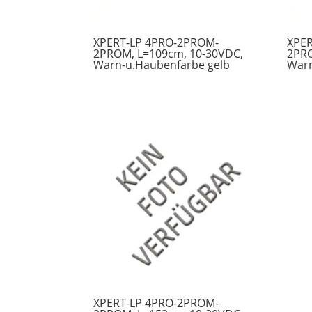
XPERT-LP 4PRO-2PROM-
XPE
2PROM, L=109cm, 10-30VDC,
2PRO
Warn-u.Haubenfarbe gelb
Warn
XPERT-LP 4PRO-2PROM-