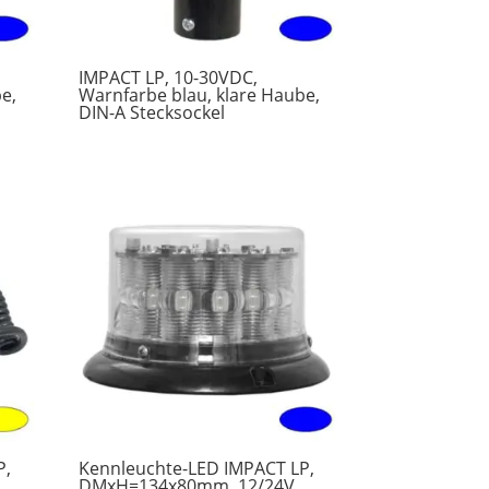
IMPACT LP, 10-30VDC,
e,
Warnfarbe blau, klare Haube,
DIN-A Stecksockel
P,
Kennleuchte-LED IMPACT LP,
DMxH=134x80mm, 12/24V,