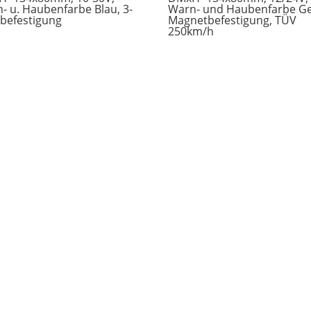
- u. Haubenfarbe Blau, 3-
Warn- und Haubenfarbe Ge
befestigung
Magnetbefestigung, TÜV
250km/h