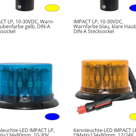
CT LP, 10-30VDC, Warn-
IMPACT LP, 10-30VDC,
ubenfarbe gelb, DIN-A
Warnfarbe blau, klare Haub
ksockel
DIN-A Stecksockel
leuchte-LED IMPACT LP,
Kennleuchte-LED IMPACT L
H=134x80mm, 10-30V,
DMxH=134x80mm, 12/24V,