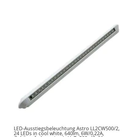
LED-Ausstiegsbeleuchtung Astro LL2CW500/2,
24 LEDs in cool white, 640lm, 6W/0,22A,