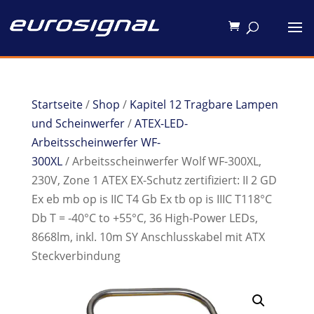
Startseite
/
Shop
/
Kapitel 12 Tragbare Lampen
und Scheinwerfer
/
ATEX-LED-
Arbeitsscheinwerfer WF-
300XL
/ Arbeitsscheinwerfer Wolf WF-300XL,
230V, Zone 1 ATEX EX-Schutz zertifiziert: II 2 GD
Ex eb mb op is IIC T4 Gb Ex tb op is IIIC T118°C
Db T = -40°C to +55°C, 36 High-Power LEDs,
8668lm, inkl. 10m SY Anschlusskabel mit ATX
Steckverbindung