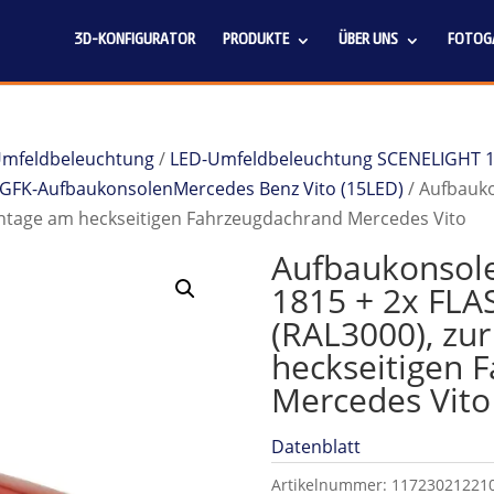
3D-KONFIGURATOR
PRODUKTE
ÜBER UNS
FOTOGA
 Umfeldbeleuchtung
/
LED-Umfeldbeleuchtung SCENELIGHT 
GFK-AufbaukonsolenMercedes Benz Vito (15LED)
/ Aufbauko
ontage am heckseitigen Fahrzeugdachrand Mercedes Vito
Aufbaukonsole
1815 + 2x FLA
(RAL3000), zu
heckseitigen 
Mercedes Vito
Datenblatt
Artikelnummer:
11723021221