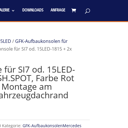
LERIE
DOWNLOADS
ANFRAGE
15LED
/
GFK-Aufbaukonsolen für
nsole für SI7 od. 15LED-1815 + 2x
 für SI7 od. 15LED-
SH.SPOT, Farbe Rot
r Montage am
Fahrzeugdachrand
0
Kategorie:
GFK-AufbaukonsolenMercedes