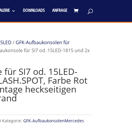
LERIE
DOWNLOADS
ANFRAGE
15LED
/
GFK-Aufbaukonsolen für
aukonsole für SI7 od. 15LED-1815 und 2x
 für SI7 od. 15LED-
LASH.SPOT, Farbe Rot
ntage heckseitigen
rand
0
Kategorie:
GFK-AufbaukonsolenMercedes