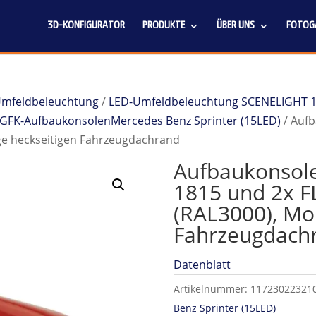
3D-KONFIGURATOR
PRODUKTE
ÜBER UNS
FOTOGA
 Umfeldbeleuchtung
/
LED-Umfeldbeleuchtung SCENELIGHT 
GFK-AufbaukonsolenMercedes Benz Sprinter (15LED)
/ Aufb
ge heckseitigen Fahrzeugdachrand
Aufbaukonsole
1815 und 2x F
(RAL3000), Mo
Fahrzeugdach
Datenblatt
Artikelnummer:
11723022321
Benz Sprinter (15LED)