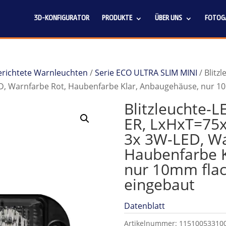
3D-KONFIGURATOR
PRODUKTE
ÜBER UNS
FOTOGA
 gerichtete Warnleuchten
/
Serie ECO ULTRA SLIM MINI
/ Blitz
Warnfarbe Rot, Haubenfarbe Klar, Anbaugehäuse, nur 10mm 
Blitzleuchte-
ER, LxHxT=75
3x 3W-LED, Wa
Haubenfarbe K
nur 10mm flach
eingebaut
Datenblatt
Artikelnummer:
11510053310