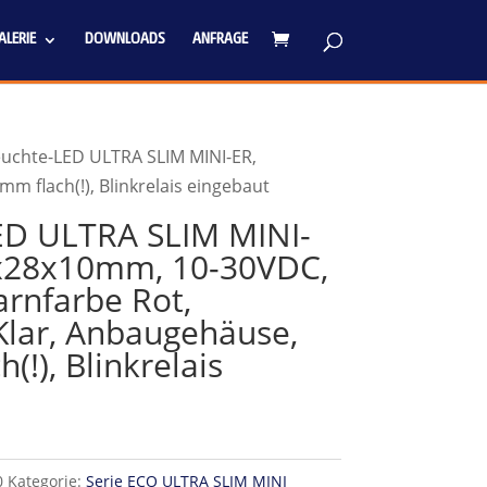
LERIE
DOWNLOADS
ANFRAGE
leuchte-LED ULTRA SLIM MINI-ER,
flach(!), Blinkrelais eingebaut
LED ULTRA SLIM MINI-
x28x10mm, 10-30VDC,
rnfarbe Rot,
lar, Anbaugehäuse,
(!), Blinkrelais
0
Kategorie:
Serie ECO ULTRA SLIM MINI