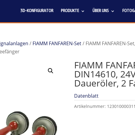
3D-KONFIGURATOR
PRODUKTE
ÜBER UNS
FOTOGA
Signalanlagen
/
FIAMM FANFAREN-Set
/ FIAMM FANFAREN-Set,
neefänger
FIAMM FANFAR
DIN14610, 24
Daueröler, 2 
Datenblatt
Artikelnummer:
12301000031