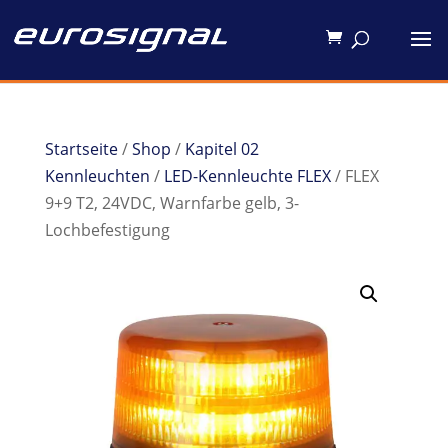
Startseite
/
Shop
/
Kapitel 02
Kennleuchten
/
LED-Kennleuchte FLEX
/ FLEX
9+9 T2, 24VDC, Warnfarbe gelb, 3-
Lochbefestigung