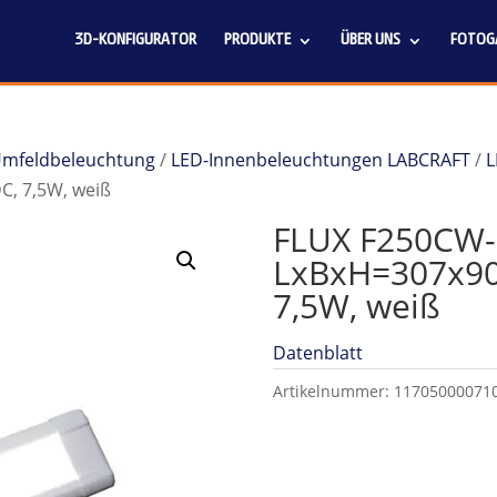
3D-KONFIGURATOR
PRODUKTE
ÜBER UNS
FOTOGA
 Umfeldbeleuchtung
/
LED-Innenbeleuchtungen LABCRAFT
/
L
, 7,5W, weiß
FLUX F250CW-
LxBxH=307x90
7,5W, weiß
Datenblatt
Artikelnummer:
11705000071