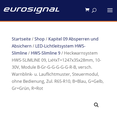
Startseite
/
Shop
/
Kapitel 09 Absperren und
Absichern
/
LED-Lichtleitsystem HWS-
Slimline
/
HWS-Slimline 9
/ Heckwarnsystem
HWS-SLIMLINE 09, LxHxT=1247x35x28mm, 10-
30V, Module B-Gr-G-G-G-G-G-R-B, versch.
Warnblink- u. Lauflichtmuster, Steuermodul,
ohne Bedienung, Zul. R65-R10, B=Blau, G=Gelb,
Gr=Grün, R=Rot