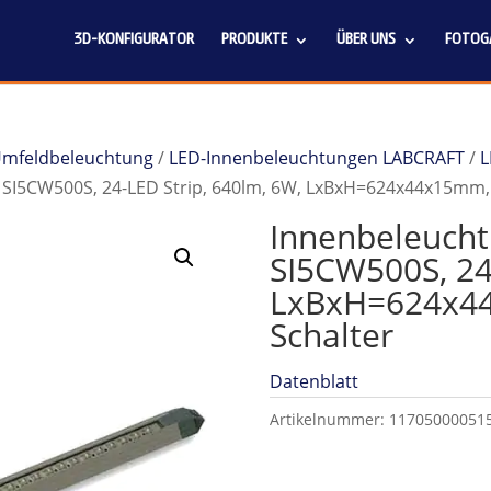
3D-KONFIGURATOR
PRODUKTE
ÜBER UNS
FOTOGA
 Umfeldbeleuchtung
/
LED-Innenbeleuchtungen LABCRAFT
/
L
SI5CW500S, 24-LED Strip, 640lm, 6W, LxBxH=624x44x15mm, 
Innenbeleuch
SI5CW500S, 24
LxBxH=624x44
Schalter
Datenblatt
Artikelnummer:
11705000051