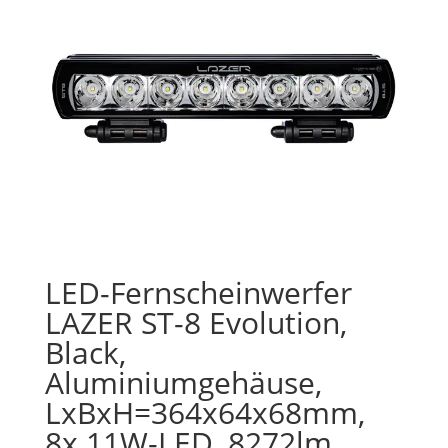
LED-Fernscheinwerfer
LAZER ST-8 Evolution,
Black,
Aluminiumgehäuse,
LxBxH=364x64x68mm,
8x 11W-LED, 8272lm,