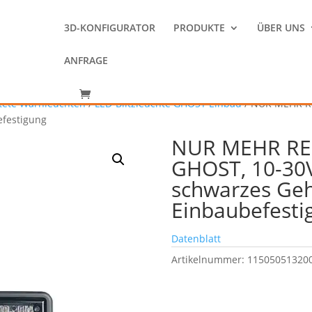
3D-KONFIGURATOR
PRODUKTE
ÜBER UNS
ANFRAGE
chtete Warnleuchten
/
LED-Blitzleuchte GHOST Einbau
/ NUR MEHR R
efestigung
NUR MEHR RE
GHOST, 10-30V
schwarzes Ge
Einbaubefesti
Datenblatt
Artikelnummer:
11505051320