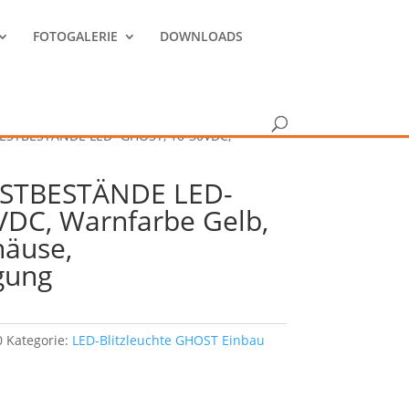
FOTOGALERIE
DOWNLOADS
ESTBESTÄNDE LED- GHOST, 10-30VDC,
STBESTÄNDE LED-
DC, Warnfarbe Gelb,
häuse,
gung
0
Kategorie:
LED-Blitzleuchte GHOST Einbau