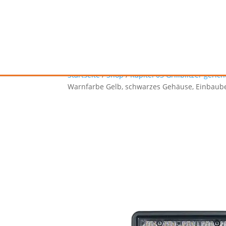
Startseite
/
Shop
/
Kapitel 03 Grillblitzer geri
Warnfarbe Gelb, schwarzes Gehäuse, Einbaub