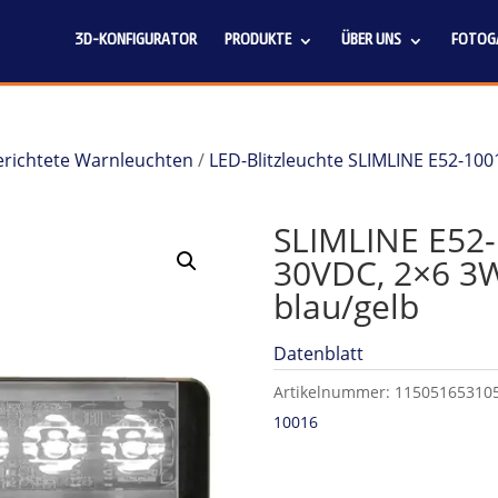
3D-KONFIGURATOR
PRODUKTE
ÜBER UNS
FOTOGA
 gerichtete Warnleuchten
/
LED-Blitzleuchte SLIMLINE E52-100
SLIMLINE E52-
30VDC, 2×6 3
blau/gelb
Datenblatt
Artikelnummer:
11505165310
10016