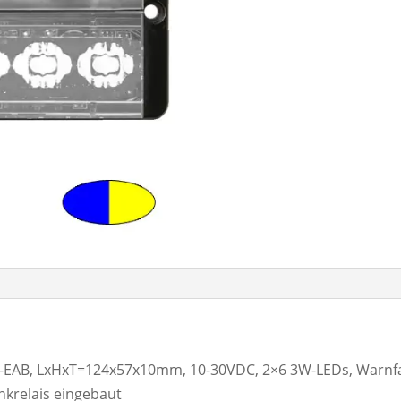
-D-EAB, LxHxT=124x57x10mm, 10-30VDC, 2×6 3W-LEDs, Warnfa
nkrelais eingebaut