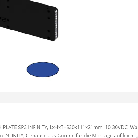
PLATE SP2 INFINITY, LxHxT=520x111x21mm, 10-30VDC, Warn
hten INFINITY, Gehäuse aus Gummi für die Montage auf leic