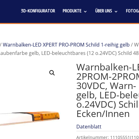
3D-KONFIGURATOR
PRODUKTE
ÜBER UNS
FOTOGA
/
Warnbalken-LED XPERT PRO-PROM Schild 1-reihig gelb
/ W
ubenfarbe gelb, LED-beleuchtbares (12 o.24VDC) Schild 48
Warnbalken-L
2PROM-2PROM,
30VDC, Warn-
gelb, LED-bele
o.24VDC) Schi
Ecken/Innen
Datenblatt
Artikelnummer:
11105551J110