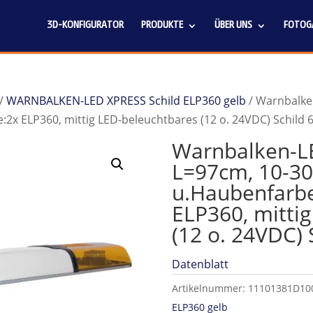
3D-KONFIGURATOR
PRODUKTE
ÜBER UNS
FOTOGA
/
WARNBALKEN-LED XPRESS Schild ELP360 gelb
/ Warnbalke
2x ELP360, mittig LED-beleuchtbares (12 o. 24VDC) Schild
Warnbalken-L
L=97cm, 10-3
u.Haubenfarbe
ELP360, mitti
(12 o. 24VDC) 
Datenblatt
Artikelnummer:
11101381D10
ELP360 gelb