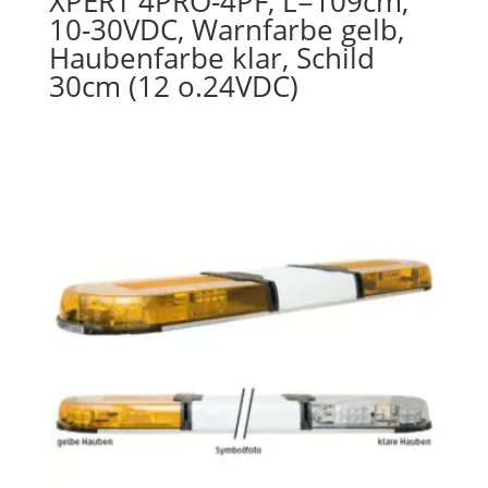
XPERT 4PRO-4PF, L=109cm,
10-30VDC, Warnfarbe gelb,
Haubenfarbe klar, Schild
30cm (12 o.24VDC)