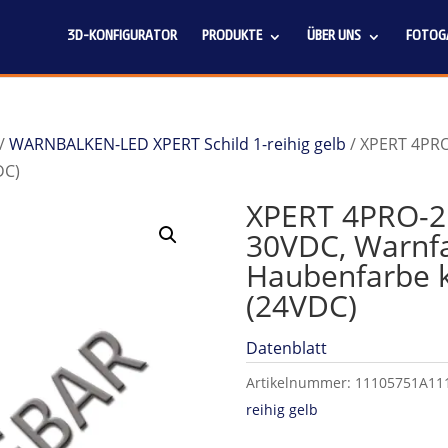
3D-KONFIGURATOR
PRODUKTE
ÜBER UNS
FOTOGA
/
WARNBALKEN-LED XPERT Schild 1-reihig gelb
/ XPERT 4PRO
DC)
XPERT 4PRO-2P
30VDC, Warnfa
Haubenfarbe k
(24VDC)
Datenblatt
Artikelnummer:
11105751A11
reihig gelb