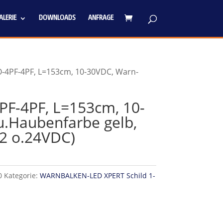
LERIE
DOWNLOADS
ANFRAGE
-4PF-4PF, L=153cm, 10-30VDC, Warn-
F-4PF, L=153cm, 10-
.Haubenfarbe gelb,
12 o.24VDC)
0
Kategorie:
WARNBALKEN-LED XPERT Schild 1-