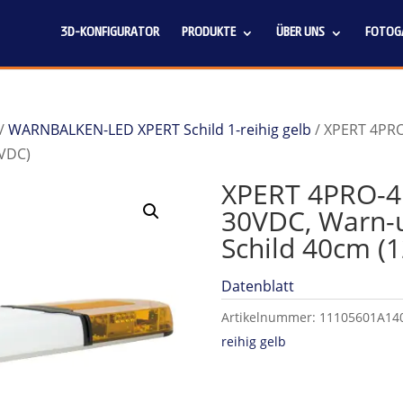
3D-KONFIGURATOR
PRODUKTE
ÜBER UNS
FOTOGA
/
WARNBALKEN-LED XPERT Schild 1-reihig gelb
/ XPERT 4PRO
4VDC)
XPERT 4PRO-4P
30VDC, Warn-u
Schild 40cm (
Datenblatt
Artikelnummer:
11105601A14
reihig gelb