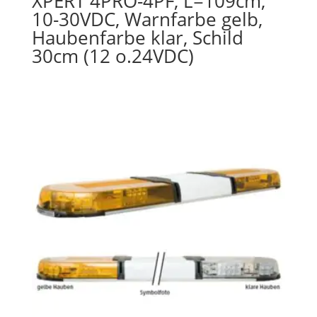
XPERT 4PRO-4PF, L=109cm,
10-30VDC, Warnfarbe gelb,
Haubenfarbe klar, Schild
30cm (12 o.24VDC)