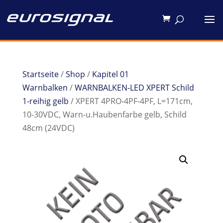
Startseite
/
Shop
/
Kapitel 01
Warnbalken
/
WARNBALKEN-LED XPERT Schild
1-reihig gelb
/ XPERT 4PRO-4PF-4PF, L=171cm,
10-30VDC, Warn-u.Haubenfarbe gelb, Schild
48cm (24VDC)