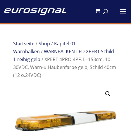
Startseite
/
Shop
/
Kapitel 01
Warnbalken
/
WARNBALKEN-LED XPERT Schild
1-reihig gelb
/ XPERT 4PRO-4PF, L=153cm, 10-
30VDC, Warn-u.Haubenfarbe gelb, Schild 40cm
(12 o.24VDC)