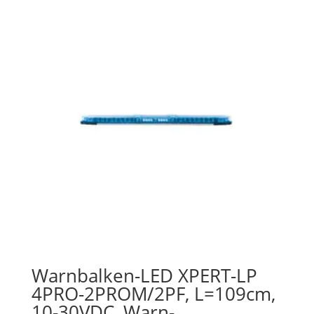
Warnbalken-LED XPERT-LP
4PRO-2PROM/2PF, L=109cm,
10-30VDC, Warn-