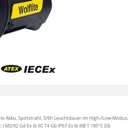
Io Akku, Spotstrahl, 3/6h Leuchtdauer im High-/Low-Modus,
: I M2/II2 Gd Ex ib IIC T4 Gb IP67 Ex ib IIIB T 185°C Db