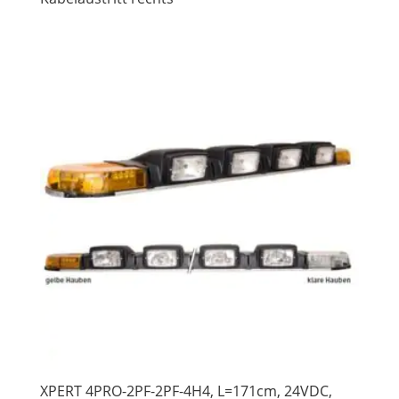
XPERT 4PRO-2PF-2PF-4H4, L=171cm, 24VDC,