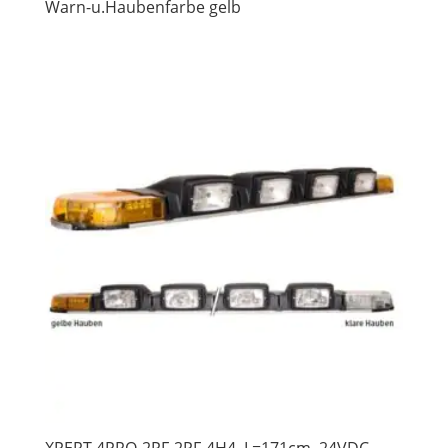
Warn-u.Haubenfarbe gelb
XPERT 4PRO-2PF-2PF-4H4, L=171cm, 24VDC,