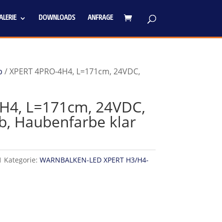
LERIE
DOWNLOADS
ANFRAGE
b
/ XPERT 4PRO-4H4, L=171cm, 24VDC,
H4, L=171cm, 24VDC,
b, Haubenfarbe klar
1
Kategorie:
WARNBALKEN-LED XPERT H3/H4-