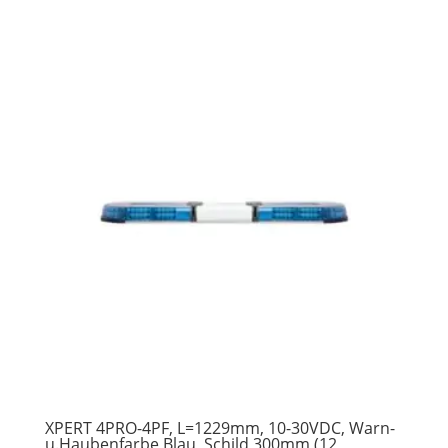
XPERT 4PRO-4PF, L=1229mm, 10-30VDC, Warn-
u.Haubenfarbe Blau, Schild 300mm (12