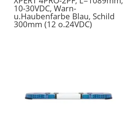
XPERT 4PRO-2PF, L=1089mm,
10-30VDC, Warn-
u.Haubenfarbe Blau, Schild
300mm (12 o.24VDC)