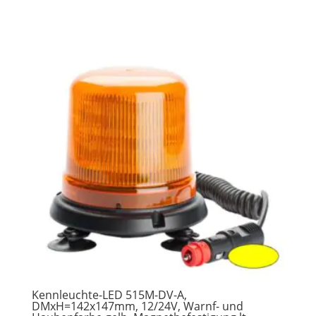
Kennleuchte-LED 515M-DV-A,
DMxH=142x147mm, 12/24V, Warnf- und