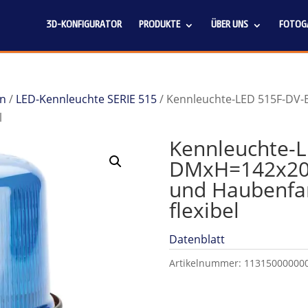
3D-KONFIGURATOR
PRODUKTE
ÜBER UNS
FOTOGA
en
/
LED-Kennleuchte SERIE 515
/ Kennleuchte-LED 515F-DV
l
Kennleuchte-L
DMxH=142x20
und Haubenfar
flexibel
Datenblatt
Artikelnummer:
11315000000