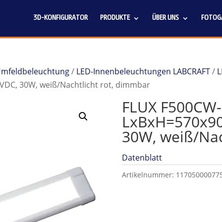
3D-KONFIGURATOR
PRODUKTE
ÜBER UNS
FOTOGA
 Umfeldbeleuchtung
/
LED-Innenbeleuchtungen LABCRAFT
/
L
DC, 30W, weiß/Nachtlicht rot, dimmbar
FLUX F500CW-
LxBxH=570x90
30W, weiß/Nac
Datenblatt
Artikelnummer:
11705000077