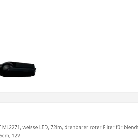
2271, weisse LED, 72lm, drehbarer roter Filter für blendf
46cm, 12V