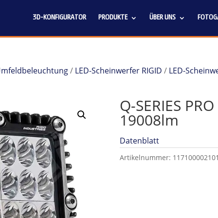
3D-KONFIGURATOR
PRODUKTE
ÜBER UNS
FOTOGA
 Umfeldbeleuchtung
/
LED-Scheinwerfer RIGID
/
LED-Scheinwe
Q-SERIES PRO 
19008lm
Datenblatt
Artikelnummer:
11710000210