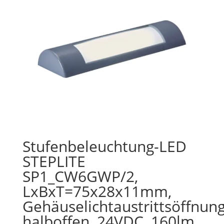
Stufenbeleuchtung-LED
STEPLITE
SP1_CW6GWP/2,
LxBxT=75x28x11mm,
Gehäuselichtaustrittsöffnun
halboffen, 24VDC, 160lm,