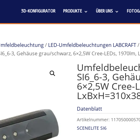
3D-KONFIGURATOR
PRODUKTE
ÜBER UNS
FOTOGA
 Umfeldbeleuchtung
/
LED-Umfeldbeleuchtungen LABCRAFT
I6_6-3, Gehäuse grau/schwarz, 6×2,5W Cree-LEDs, 1970lm
Umfeldbeleuc
SI6_6-3, Gehä
6×2,5W Cree-L
LxBxH=310x3
Datenblatt
Artikelnummer:
11705000057
SCENELITE SI6