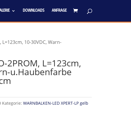
LERIE
DOWNLOADS
ANFRAGE
 L=123cm, 10-30VDC, Warn-
O-2PROM, L=123cm,
rn-u.Haubenfarbe
0cm
0
Kategorie:
WARNBALKEN-LED XPERT-LP gelb