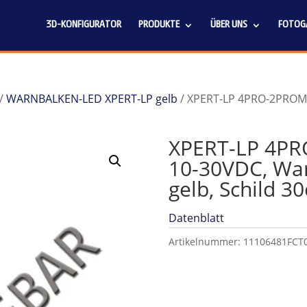
3D-KONFIGURATOR
PRODUKTE
ÜBER UNS
FOTOGA
/
WARNBALKEN-LED XPERT-LP gelb
/ XPERT-LP 4PRO-2PROM,
XPERT-LP 4PR
10-30VDC, Wa
gelb, Schild 3
Datenblatt
Artikelnummer:
11106481FCT