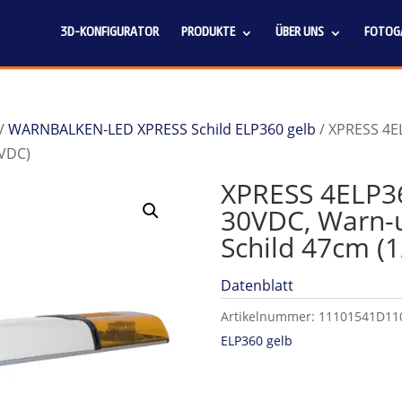
3D-KONFIGURATOR
PRODUKTE
ÜBER UNS
FOTOGA
/
WARNBALKEN-LED XPRESS Schild ELP360 gelb
/ XPRESS 4E
4VDC)
XPRESS 4ELP36
30VDC, Warn-u
Schild 47cm (
Datenblatt
Artikelnummer:
11101541D11
ELP360 gelb