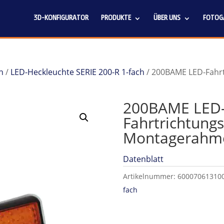
3D-KONFIGURATOR
PRODUKTE
ÜBER UNS
FOTOGA
n
/
LED-Heckleuchte SERIE 200-R 1-fach
/ 200BAME LED-Fahr
200BAME LED
Fahrtrichtungs
Montagerahme
Datenblatt
Artikelnummer:
60007061310
fach