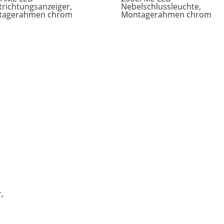
trichtungsanzeiger,
Nebelschlussleuchte,
tagerahmen chrom
Montagerahmen chrom
,