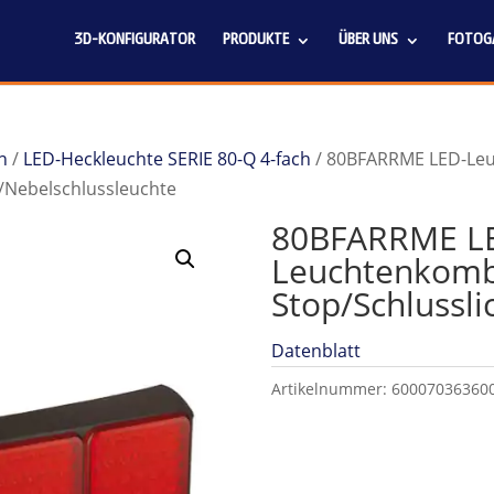
3D-KONFIGURATOR
PRODUKTE
ÜBER UNS
FOTOGA
n
/
LED-Heckleuchte SERIE 80-Q 4-fach
/ 80BFARRME LED-Leu
r/Nebelschlussleuchte
80BFARRME L
Leuchtenkombi
Stop/Schlussli
Datenblatt
Artikelnummer:
60007036360