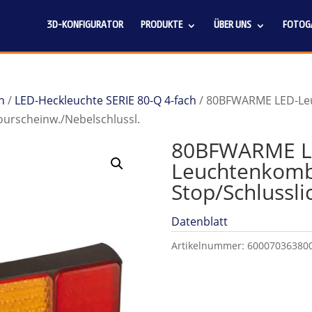
3D-KONFIGURATOR
PRODUKTE
ÜBER UNS
FOTOGA
n
/
LED-Heckleuchte SERIE 80-Q 4-fach
/ 80BFWARME LED-Le
ourscheinw./Nebelschlussl.
80BFWARME L
Leuchtenkomb
Stop/Schlussli
Datenblatt
Artikelnummer:
60007036380