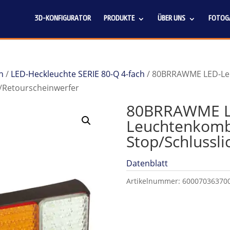
3D-KONFIGURATOR
PRODUKTE
ÜBER UNS
FOTOGA
n
/
LED-Heckleuchte SERIE 80-Q 4-fach
/ 80BRRAWME LED-Leu
r/Retourscheinwerfer
80BRRAWME L
Leuchtenkombi
Stop/Schlussli
Datenblatt
Artikelnummer:
60007036370