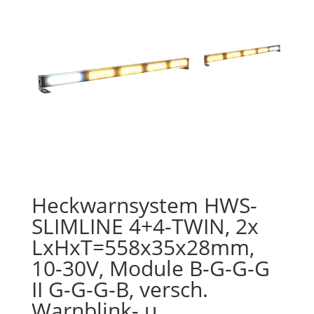
Heckwarnsystem HWS-
SLIMLINE 4+4-TWIN, 2x
LxHxT=558x35x28mm,
10-30V, Module B-G-G-G
II G-G-G-B, versch.
Warnblink- u.