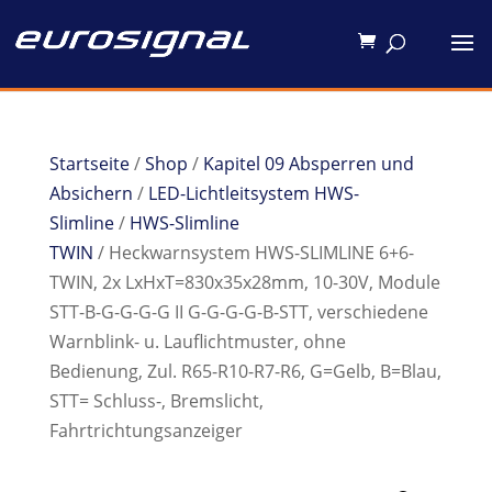
Startseite
/
Shop
/
Kapitel 09 Absperren und
Absichern
/
LED-Lichtleitsystem HWS-
Slimline
/
HWS-Slimline
TWIN
/ Heckwarnsystem HWS-SLIMLINE 6+6-
TWIN, 2x LxHxT=830x35x28mm, 10-30V, Module
STT-B-G-G-G-G II G-G-G-G-B-STT, verschiedene
Warnblink- u. Lauflichtmuster, ohne
Bedienung, Zul. R65-R10-R7-R6, G=Gelb, B=Blau,
STT= Schluss-, Bremslicht,
Fahrtrichtungsanzeiger